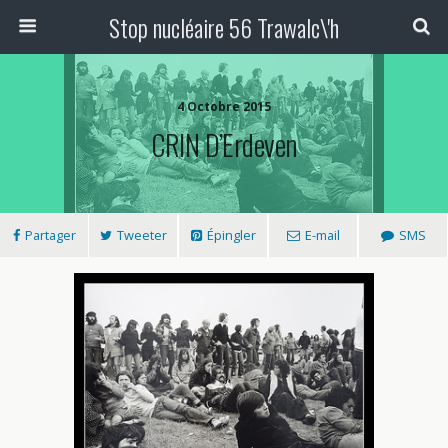
Stop nucléaire 56 Trawalc\'h
4 Octobre 2015
CRIN D’Erdeven
Partager
Tweeter
Épingler
E-mail
SMS