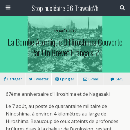
Stop nucléaire 56 Trawalc\'h
19 Août 2012
La Bombe Atomique D’Hiroshima Couverte
Par Un Brevet Français ?
Partager
Tweeter
Épingler
E-mail
SMS
67ème anniversaire d’Hiroshima et de Nagasaki
Le 7 août, au poste de quarantaine militaire de
Ninoshima, à environ 4 kilomètres au large de
Hiroshima. Beaucoup de ceux atteints de profondes
brûlures dues à la chaleur de l’explosion, restent